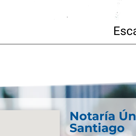
Notaría Ún
Santiago