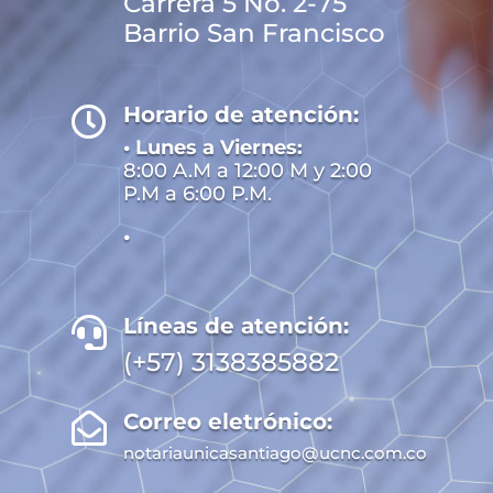
Carrera 5 No. 2-75
Barrio San Francisco
Horario de atención:

• Lunes a Viernes:
8:00 A.M a 12:00 M y 2:00
P.M a 6:00 P.M.
•
Líneas de atención:

(+57) 3138385882
Correo eletrónico:

notariaunicasantiago@ucnc.com.co