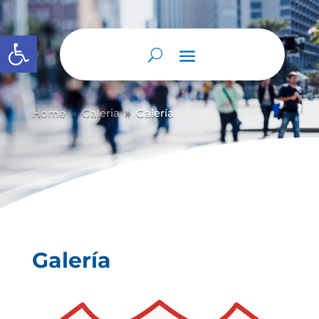
Abrir barra de herramientas
Home
Galeria
Galería
9
9
Galería