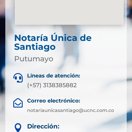
Notaría Única de
Santiago
Putumayo
Líneas de atención:

(+57) 3138385882
Correo electrónico:

notariaunicasantiago@ucnc.com.co
Dirección:
