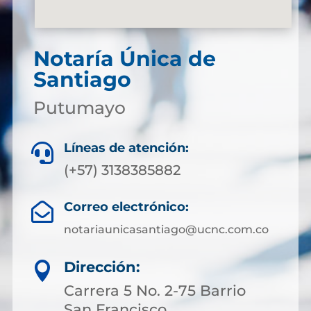
Notaría Única de
Santiago
Putumayo
Líneas de atención:

(+57) 3138385882
Correo electrónico:

notariaunicasantiago@ucnc.com.co
Dirección:

Carrera 5 No. 2-75 Barrio
San Francisco