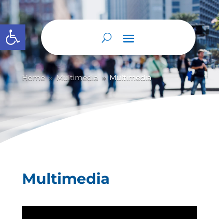
Abrir barra de herramientas
Home
Multimedia
Multimedia
9
9
Multimedia