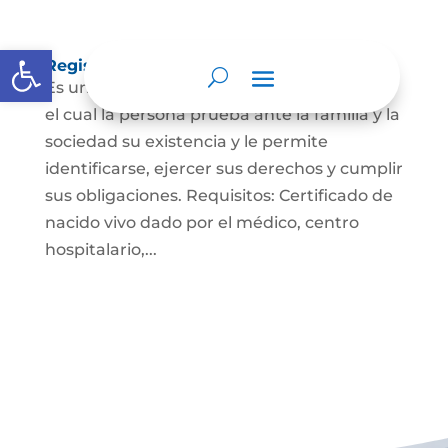
Abrir barra de herramientas
Registro Civil de Nacimiento
Es un documento indispensable mediante
el cual la persona prueba ante la familia y la
sociedad su existencia y le permite
identificarse, ejercer sus derechos y cumplir
sus obligaciones. Requisitos: Certificado de
nacido vivo dado por el médico, centro
hospitalario,...